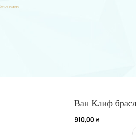
белое золото
Ван Клиф брасл
910,00
₴