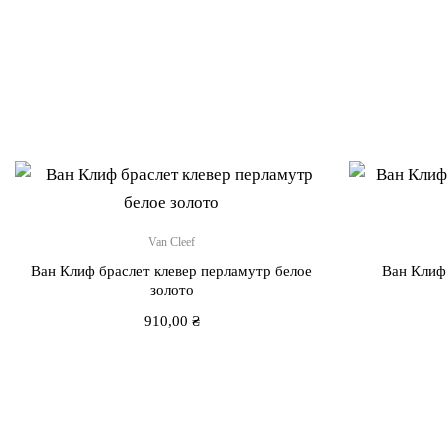
Van Cleef
Ван Клиф браслет клевер перламутр белое
Ван Клиф 
золото
910,00
₴