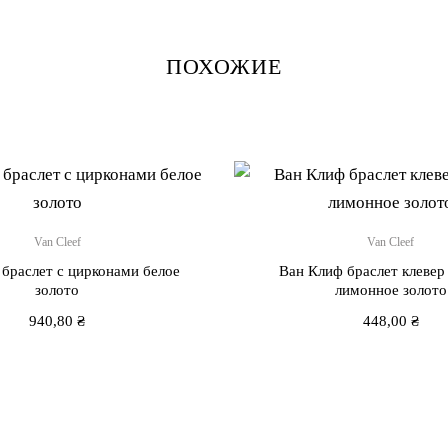
ПОХОЖИЕ
Van Cleef
Van Cleef
браслет с цирконами белое
Ван Клиф браслет клевер
золото
лимонное золото
940,80
₴
448,00
₴