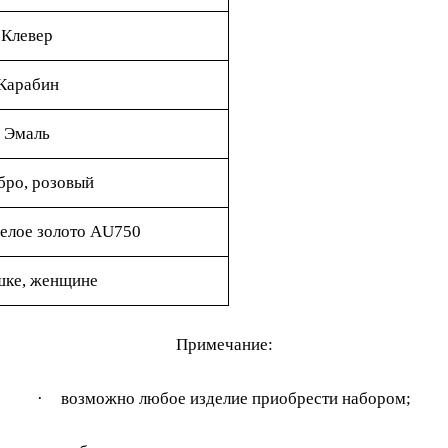
Клевер
Карабин
Эмаль
бро, розовый
елое золото AU750
шке, женщине
Примечание:
·
возможно любое изделие приобрести набором;