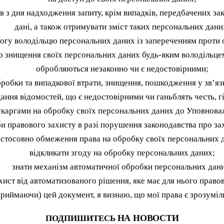
в з дня надходження запиту, крім випадків, передбачених за
дані, а також отримувати зміст таких персональних дани
огу володільцю персональних даних із запереченням проти 
о знищення своїх персональних даних будь-яким володільцем
обробляються незаконно чи є недостовірними;
обробки та випадкової втрати, знищення, пошкодження у зв’
дання відомостей, що є недостовірними чи ганьблять честь, г
 скаргами на обробку своїх персональних даних до Уповнова
би правового захисту в разі порушення законодавства про за
стосовно обмеження права на обробку своїх персональних д
відкликати згоду на обробку персональних даних;
знати механізм автоматичної обробки персональних дан
хист від автоматизованого рішення, яке має для нього правов
риймаючи) цей документ, я визнаю, що мої права є зрозуміл
НА НОВОСТИ
ПОДПИШИТЕСЬ