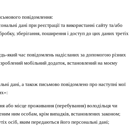
исьмового повідомлення:
нальні дані при реєстрації та використанні сайту та/або
обку, зберігання, поширення і доступ до цих даних третіх
удь-який час повідомлень надісланих за допомогою різних
розроблений мобільний додаток, встановлений на моєму
ьні дані, а також письмово повідомлено про наступні мої
их»:
ня або місце проживання (перебування) володільця чи
ним ним особам, крім випадків, встановлених законом;
іх осіб, яким передаються його персональні дані;