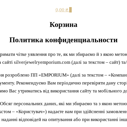
0,00 ₴
0
Корзина
Политика конфиденциальности
римати чітке уявлення про те, як ми збираємо й з якою ме
 сайті silverjewelryemporium.com (далі за текстом – сайт) т
я розроблено ПП «EMPORIUM» (далі за текстом – «Компані
кументу. Рекомендуємо Вам періодично перевіряти дану стор
имо Вас утриматись від використання сайту та мобільного д
Обсяг персональних даних, які ми збираємо та з якою метою
екстом – «Користувач») надаєте нам при здійсненні замовлен
и наданні відповідей на опитування або при використанні інш