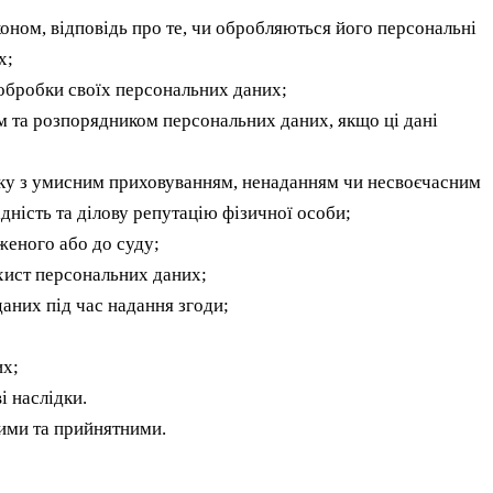
коном, відповідь про те, чи обробляються його персональні
х;
обробки своїх персональних даних;
 та розпорядником персональних даних, якщо ці дані
язку з умисним приховуванням, ненаданням чи несвоєчасним
ідність та ділову репутацію фізичної особи;
женого або до суду;
хист персональних даних;
аних під час надання згоди;
их;
і наслідки.
ими та прийнятними.