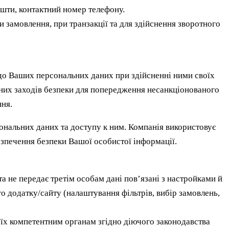
ошти, контактний номер телефону.
 замовлення, при транзакції та для здійснення зворотного
п до Ваших персональних даних при здійсненні ними своїх
жних заходів безпеки для попередження несанкціонованого
ня.
ональних даних та доступу к ним. Компанія використовує
езпечення безпеки Вашої особистої інформації.
а не передає третім особам дані пов’язані з настройками й
 додатку/сайту (налаштування фільтрів, вибір замовлень,
 їх компетентним органам згідно діючого законодавства