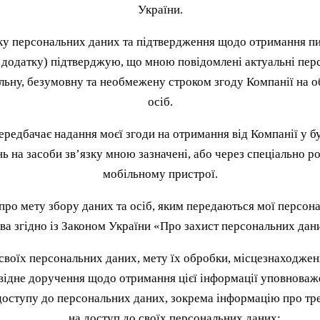
України.
ку персональних даних та підтвердження щодо отримання п
додатку) підтверджую, що мною повідомлені актуальні персо
ьну, безумовну та необмежену строком згоду Компанії на обр
осіб.
ередбачає надання моєї згоди на отримання від Компанії у б
нь на засоби зв’язку мною зазначені, або через спеціально 
мобільному пристрої.
о мету збору даних та осіб, яким передаються мої персонал
ва згідно із Законом України «Про захист персональних дан
своїх персональних даних, мету їх обробки, місцезнаходжен
відне доручення щодо отримання цієї інформації уповноваже
ступу до персональних даних, зокрема інформацію про трет
на доступ до своїх персональних даних;