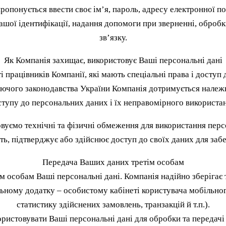
пропонується ввести своє ім’я, пароль, адресу електронної п
ашої ідентифікації, надання допомоги при зверненні, обробки
зв’язку.
Як Компанія захищає, використовує Ваші персональні дані
і працівників Компанії, які мають спеціальні права і досту
 діючого законодавства України Компанія дотримується нале
ступу до персональних даних і їх неправомірного використан
овуємо технічні та фізичні обмеження для використання перс
ить, підтверджує або здійснює доступ до своїх даних для заб
Передача Ваших даних третім особам
м особам Ваші персональні дані. Компанія надійно зберігає т
ьному додатку – особистому кабінеті користувача мобільного
статистику здійснених замовлень, транзакцій й т.п.).
ристовувати Ваші персональні дані для обробки та передачі