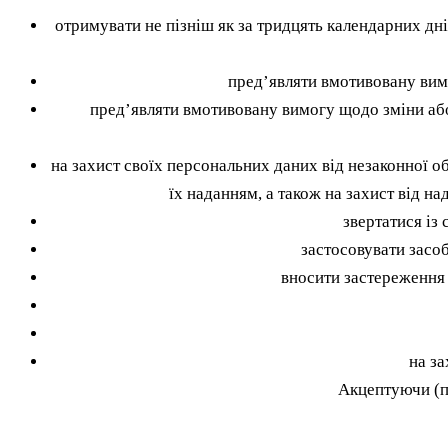
отримувати не пізніш як за тридцять календарних дні
пред’являти вмотивовану вим
пред’являти вмотивовану вимогу щодо зміни аб
на захист своїх персональних даних від незаконної 
їх наданням, а також на захист від на
звертатися із
застосовувати засо
вносити застереження 
на за
Акцептуючи (п