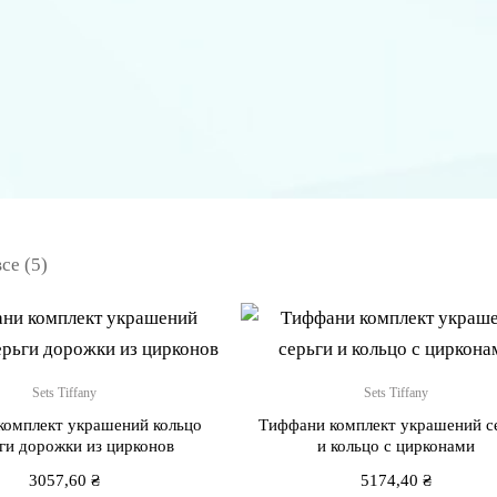
се (5)
Sets Tiffany
Sets Tiffany
комплект украшений кольцо
Тиффани комплект украшений с
ьги дорожки из цирконов
и кольцо с цирконами
3057,60
₴
5174,40
₴