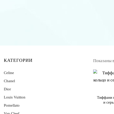
КАТЕГОРИИ
Показаны в
Celine
Chanel
Браслеты Celine
Серьги Celine
Dior
Sale
Браслеты Chanel
Louis Vuitton
Браслеты Dior
Тиффани 
и сер
Броши Chanel
Подвески Dior
Pomellato
Брелоки Louis Vuitton
Бусы Chanel
Серьги Dior
Van Cleef
Кольца Pomellato