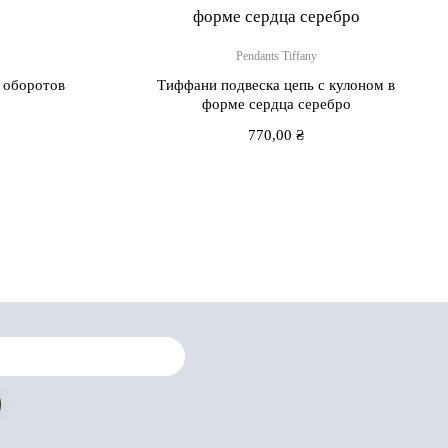
Pendants Tiffany
о оборотов
Тиффани подвеска цепь с кулоном в
форме сердца серебро
770,00
₴