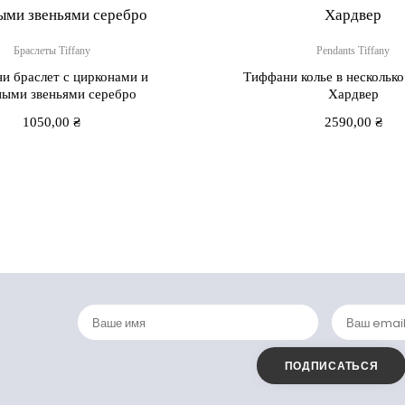
Браслеты Tiffany
Pendants Tiffany
и браслет с цирконами и
Тиффани колье в нескольк
ными звеньями серебро
Хардвер
1050,00
₴
2590,00
₴