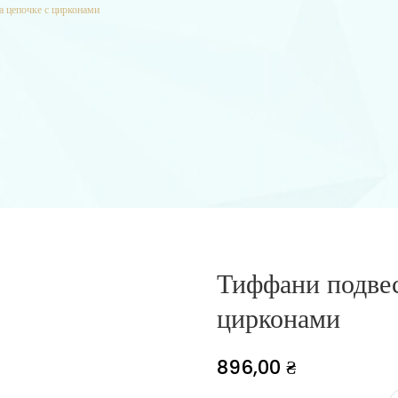
 цепочке с цирконами
Тиффани подвес
цирконами
896,00
₴