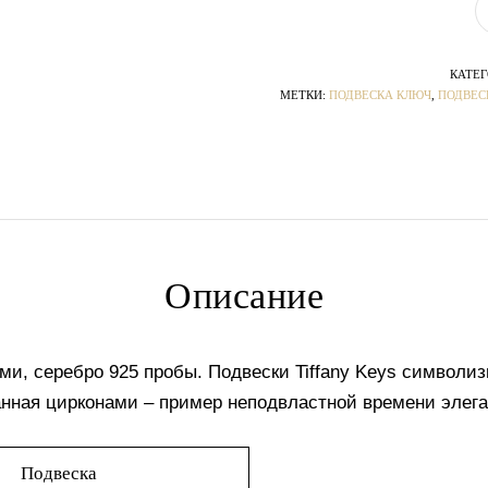
КАТЕГ
МЕТКИ:
ПОДВЕСКА КЛЮЧ
,
ПОДВЕС
Описание
ми, серебро 925 пробы. Подвески Tiffany Keys символи
анная цирконами – пример неподвластной времени элеган
Подвеска