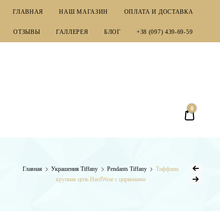
ГЛАВНАЯ
НАШ МАГАЗИН
ОПЛАТА И ДОСТАВКА
ОТЗЫВЫ
ГАЛЛЕРЕЯ
БЛОГ
+38 (097) 439-69-59
EMPORIUM
0
0,00 ₴
Главная
Украшения Tiffany
Pendants Tiffany
Тиффани
крупная цепь HardWear с цирконами