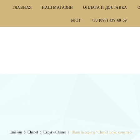
ГЛАВНАЯ
НАШ МАГАЗИН
ОПЛАТА И ДОСТАВКА
БЛОГ
+38 (097) 439-69-59
EMPORIUM
Главная
Chanel
Серьги Chanel
Шанель серьги / Chanel люкс качество