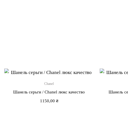
Chanel
Шанель серьги / Chanel люкс качество
Шанель се
1150,00
₴