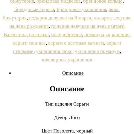
серьги
бижутерия
,
брендовая подвеска
,
брендовое кольцо
,
/
брендовые серьги
,
Брендовые украшения
,
люкс
Chanel
бижутерия
,
подарок девушке на 8 марта
,
подарок девушке
люкс
на день рождения
,
подарок девушке на день святого
качество
Валентина
,
позолота
,
посеребрение
,
премиум украшения
,
серьги модные
,
серьги с цветным камнем
,
серьги
стильные
,
украшения люкс
,
украшения премиум
,
ювелирные украшения
Описание
Описание
Тип изделия Серьги
Декор Лого
Цвет Позолота, черный