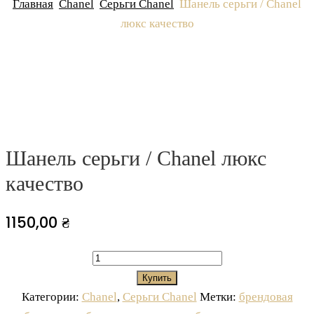
Главная
Chanel
Серьги Chanel
Шанель серьги / Chanel
люкс качество
Навигация
Предыдущий
Следующий
товар
товар
по
записям
Шанель серьги / Chanel люкс
качество
1150,00
₴
Количество
товара
Купить
Шанель
Категории:
Chanel
,
Серьги Chanel
Метки:
брендовая