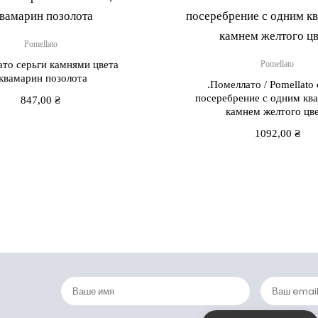
Pomellato
то серьги камнями цвета
Pomellato
квамарин позолота
.Помеллато / Pomellato
посеребрение с одним кв
847,00
₴
камнем желтого цв
1092,00
₴