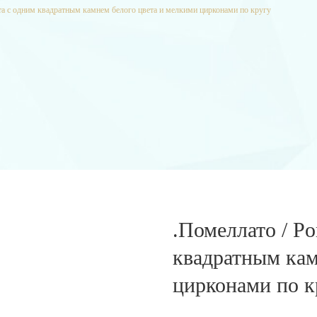
ота с одним квадратным камнем белого цвета и мелкими цирконами по кругу
.Помеллато / Po
квадратным кам
цирконами по к