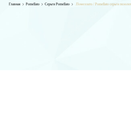
Главная
Pomellato
Серьги Pomellato
.Помеллато / Pomellato серьги позол