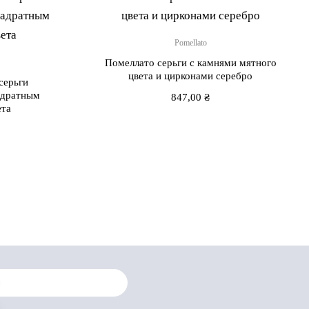
Pomellato
Помеллато серьги с камнями мятного
цвета и цирконами серебро
 серьги
адратным
847,00
₴
ета