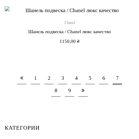
Chanel
Шанель подвеска / Chanel люкс качество
1150,00
₴
1
2
3
4
5
6
7
8
9
КАТЕГОРИИ