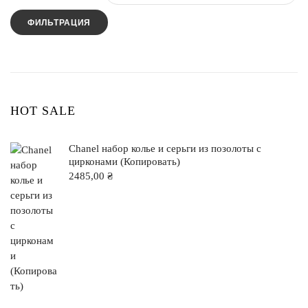
Sterling Silver
Sterling Silver
ФИЛЬТРАЦИЯ
White Gold
Wedding Rings
HOT SALE
Chanel набор колье и серьги из позолоты с
цирконами (Копировать)
2485,00
₴