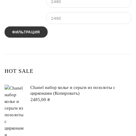
Tanzanites
Silver
Diamonds
Platinum
White Gold
Onyx
Rose Gold
Sterling Silver
Sterling Silver
ФИЛЬТРАЦИЯ
White Gold
Wedding Rings
HOT SALE
Chanel набор колье и серьги из позолоты с
цирконами (Копировать)
2485,00
₴