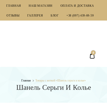
ГЛАВНАЯ
НАШ МАГАЗИН
ОПЛАТА И ДОСТАВКА
ОТЗЫВЫ
ГАЛЛЕРЕЯ
БЛОГ
+38 (097) 439-69-59
EMPORIUM
0
0,00 ₴
Главная
Товары с меткой «Шанель серьги и колье»
Шанель Серьги И Колье