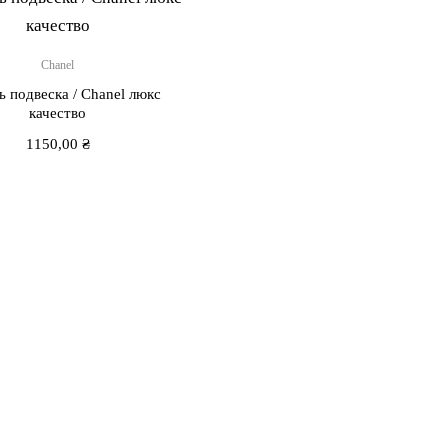
Chanel
 подвеска / Chanel люкс
качество
1150,00
₴