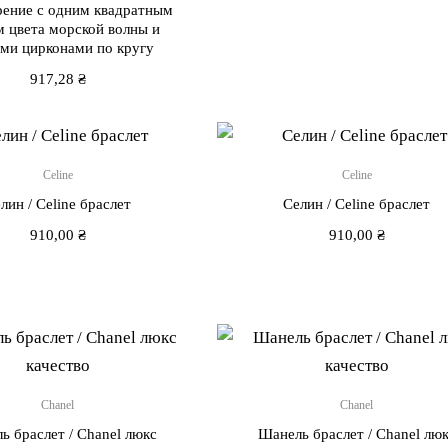
рение с одним квадратным
 цвета морской волны и
ми цирконами по кругу
917,28
₴
Celine
Celine
лин / Сeline браслет
Селин / Сeline браслет
910,00
₴
910,00
₴
Chanel
Chanel
ь браслет / Chanel люкс
Шанель браслет / Chanel лю