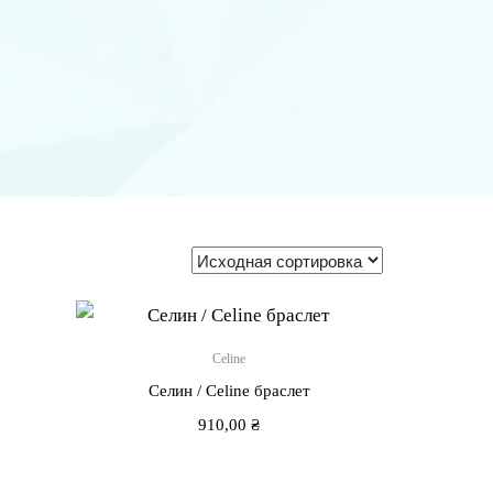
Celine
Селин / Сeline браслет
910,00
₴