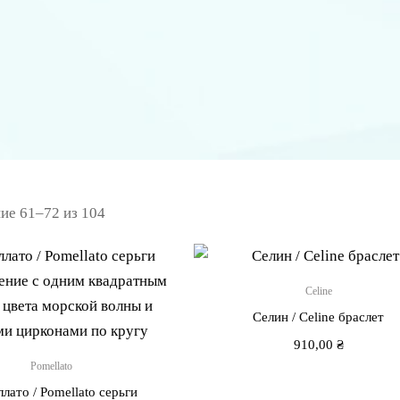
ие 61–72 из 104
Celine
Селин / Сeline браслет
910,00
₴
Pomellato
лато / Pomellato серьги