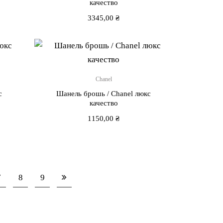
качество
3345,00
₴
Chanel
с
Шанель брошь / Chanel люкс
качество
1150,00
₴
7
8
9