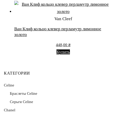
Van Cleef
Ван Клиф кольцо клевер перламутр лимонное
золото
448,00
₴
Купить
КАТЕГОРИИ
Celine
Браслеты Celine
Серьги Celine
Chanel