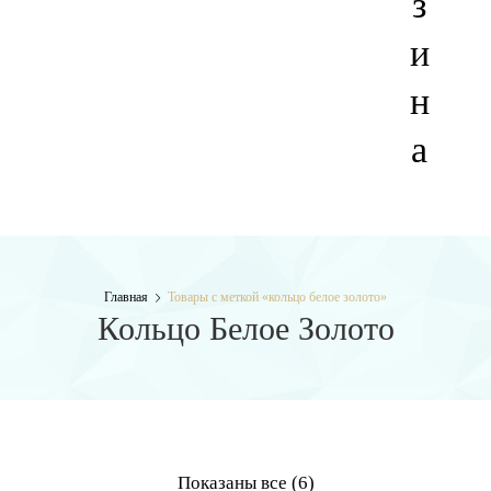
з
и
н
а
Главная
Товары с меткой «кольцо белое золото»
Кольцо Белое Золото
Показаны все (6)